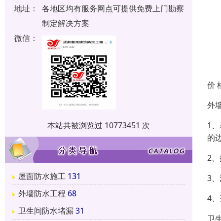
地址：
各地区均有服务网点可提供免费上门勘察
制定解决方案
微信：
价 
外
1
本站共被浏览过 10773451 次
的
2
屋面防水施工
131
3
外墙防水工程
68
4
卫生间防水堵漏
31
卫