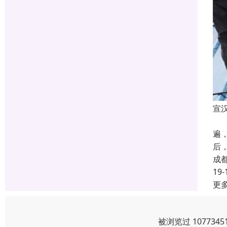
宣
成
遍
后
成
19-
更
被浏览过 10773