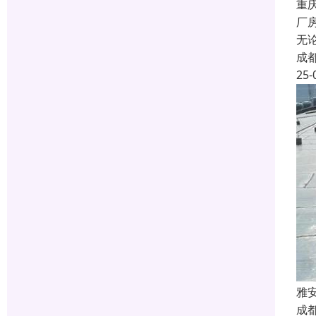
重
厂
无
成
25-
雅
成