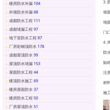
3.
楼房防水补漏
104
‌
外墙防水补漏
68
成都防水工程
111
‌
成都堵漏工程
97
门
地下室防水工程
87
4.
厂房彩钢顶防水
178
防
成都屋顶防水
99
贴
屋顶防水堵漏
153
屋面防水工程
44
注
楼顶防水施工
69
材
楼房屋面防水
37
施
楼房防水工程
50
厂房屋顶防水
51