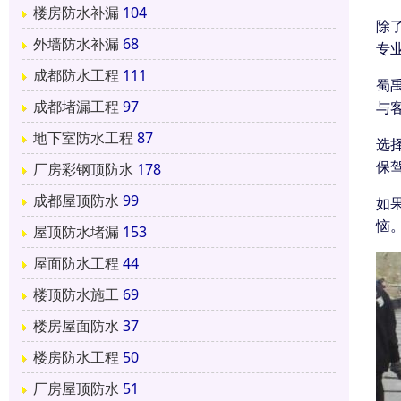
楼房防水补漏
104
除
外墙防水补漏
68
专
成都防水工程
111
蜀
成都堵漏工程
97
与
地下室防水工程
87
选
保
厂房彩钢顶防水
178
成都屋顶防水
99
如
恼
屋顶防水堵漏
153
屋面防水工程
44
楼顶防水施工
69
楼房屋面防水
37
楼房防水工程
50
厂房屋顶防水
51