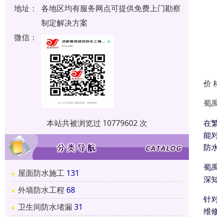
地址：
各地区均有服务网点可提供免费上门勘察
制定解决方案
微信：
价 
蜀
在
本站共被浏览过 10779602 次
能
防
蜀
屋面防水施工
131
深
外墙防水工程
68
针
卫生间防水堵漏
31
维