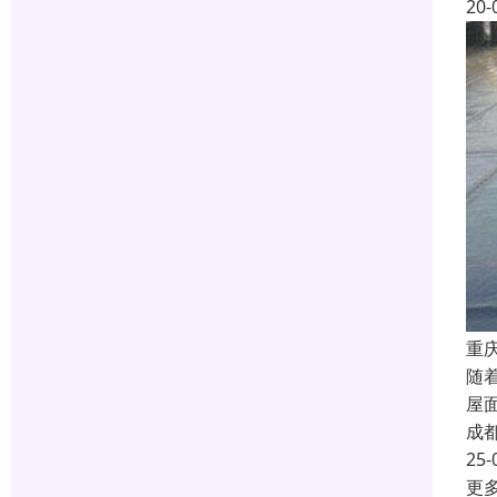
20-
重
随
屋
成
25-
更