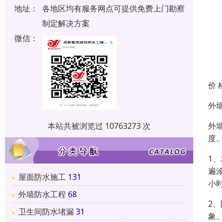
地址：
各地区均有服务网点可提供免费上门勘察
制定解决方案
微信：
价 
外
外
本站共被浏览过 10763273 次
度
1
遍
屋面防水施工
131
小
外墙防水工程
68
2
卫生间防水堵漏
31
象