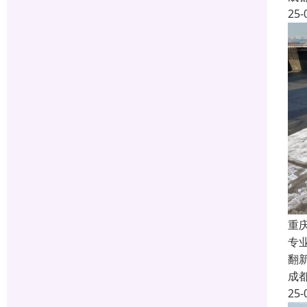
25-
重
专
翻
成
25-