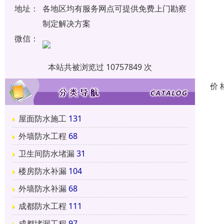
地址：
各地区均有服务网点可提供免费上门勘察
制定解决方案
微信：
本站共被浏览过 10757849 次
价 
在
屋面防水施工
131
面
支
外墙防水工程
68
务
卫生间防水堵漏
31
痛
楼房防水补漏
104
“
外墙防水补漏
68
补
成都防水工程
111
在
成都堵漏工程
97