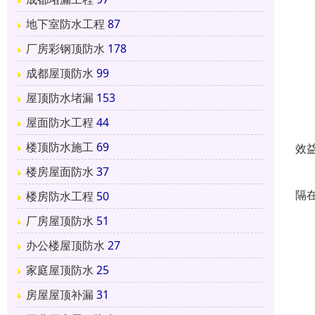
点
地下室防水工程
87
径
厂房彩钢顶防水
178
团
成都屋顶防水
99
蜀
屋顶防水堵漏
153
类
屋面防水工程
44
针
楼顶防水施工
69
效
楼房屋面防水
37
针
隔
楼房防水工程
50
厂房屋顶防水
51
针
办公楼屋顶防水
27
诚
家庭屋顶防水
25
在
房屋屋顶补漏
31
导