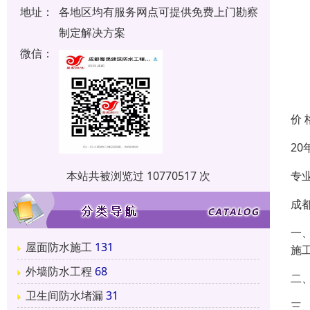
地址：
各地区均有服务网点可提供免费上门勘察
制定解决方案
微信：
价 
2
专
本站共被浏览过 10770517 次
成
一
屋面防水施工
131
施
外墙防水工程
68
二、
卫生间防水堵漏
31
三