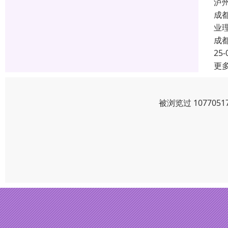
泸
成
业
成
25-
更
被浏览过 10770