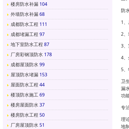
楼房防水补漏
104
防水
外墙防水补漏
68
1
成都防水工程
111
2
成都堵漏工程
97
地下室防水工程
87
3
厂房彩钢顶防水
178
4
成都屋顶防水
99
5
屋顶防水堵漏
153
卫
屋面防水工程
44
漏
楼顶防水施工
69
功
楼房屋面防水
37
专
楼房防水工程
50
理
厂房屋顶防水
51
地