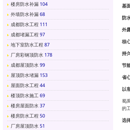
楼房防水补漏
104
基
外墙防水补漏
68
防
成都防水工程
111
外
成都堵漏工程
97
核
地下室防水工程
87
持
厂房彩钢顶防水
178
成都屋顶防水
99
节
屋顶防水堵漏
153
省
屋面防水工程
44
以
楼顶防水施工
69
蜀
楼房屋面防水
37
的
楼房防水工程
50
选
厂房屋顶防水
51