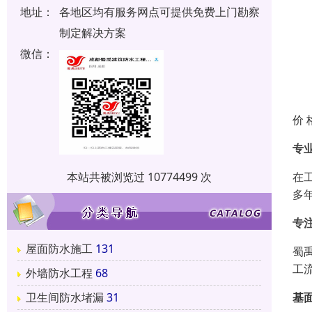
地址：
各地区均有服务网点可提供免费上门勘察
制定解决方案
微信：
价 
专
在
本站共被浏览过 10774499 次
多
专
屋面防水施工
131
蜀
工
外墙防水工程
68
基
卫生间防水堵漏
31