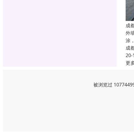
成
外
涂
成
20-
更
被浏览过 10774