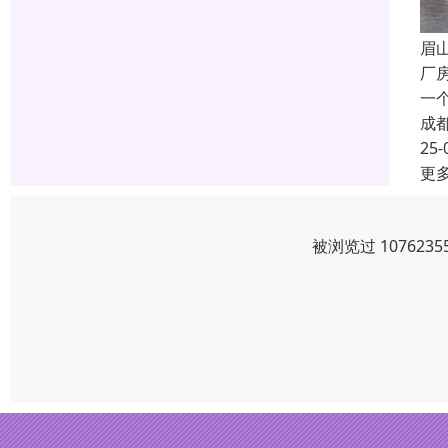
眉
厂
一
成
25-
更
被浏览过 10762