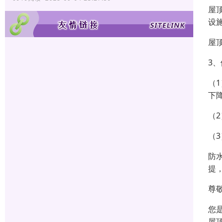
屋
设
屋
3
（
下
（
（
防
提
尊
您
屋