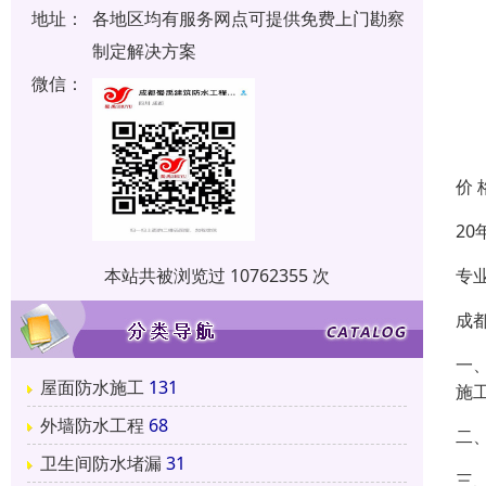
地址：
各地区均有服务网点可提供免费上门勘察
制定解决方案
微信：
价 
2
专
本站共被浏览过 10762355 次
成
一
屋面防水施工
131
施
外墙防水工程
68
二、
卫生间防水堵漏
31
三