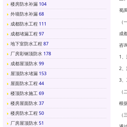
楼房防水补漏
104
蜀
外墙防水补漏
68
（
成都防水工程
111
成
成都堵漏工程
97
地下室防水工程
87
咨
厂房彩钢顶防水
178
1
成都屋顶防水
99
2
屋顶防水堵漏
153
3
屋面防水工程
44
（
楼顶防水施工
69
根
楼房屋面防水
37
楼房防水工程
50
（
厂房屋顶防水
51
通