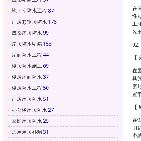
在
地下室防水工程
87
性
厂房彩钢顶防水
178
工
效
成都屋顶防水
99
屋顶防水堵漏
153
0
屋面防水工程
44
【
楼顶防水施工
69
在
楼房屋面防水
37
其
密
楼房防水工程
50
置
厂房屋顶防水
51
【
办公楼屋顶防水
27
在
家庭屋顶防水
25
用
房屋屋顶补漏
31
密