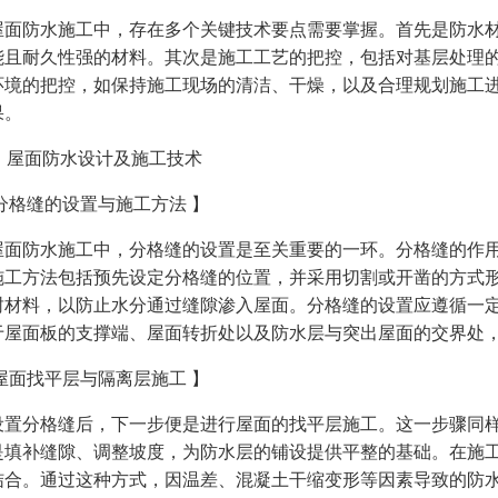
屋面防水施工中，存在多个关键技术要点需要掌握。首先是防水
能且耐久性强的材料。其次是施工工艺的把控，包括对基层处理
环境的把控，如保持施工现场的清洁、干燥，以及合理规划施工
果。
2、屋面防水设计及施工技术
 分格缝的设置与施工方法 】
屋面防水施工中，分格缝的设置是至关重要的一环。分格缝的作
施工方法包括预先设定分格缝的位置，并采用切割或开凿的方式
封材料，以防止水分通过缝隙渗入屋面。分格缝的设置应遵循一
于屋面板的支撑端、屋面转折处以及防水层与突出屋面的交界处
 屋面找平层与隔离层施工 】
设置分格缝后，下一步便是进行屋面的找平层施工。这一步骤同
是填补缝隙、调整坡度，为防水层的铺设提供平整的基础。在施
结合。通过这种方式，因温差、混凝土干缩变形等因素导致的防