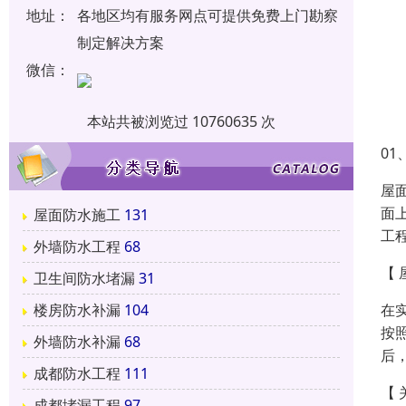
地址：
各地区均有服务网点可提供免费上门勘察
制定解决方案
微信：
本站共被浏览过 10760635 次
0
屋
面
屋面防水施工
131
工
外墙防水工程
68
【
卫生间防水堵漏
31
在
楼房防水补漏
104
按
外墙防水补漏
68
后
成都防水工程
111
【 
成都堵漏工程
97