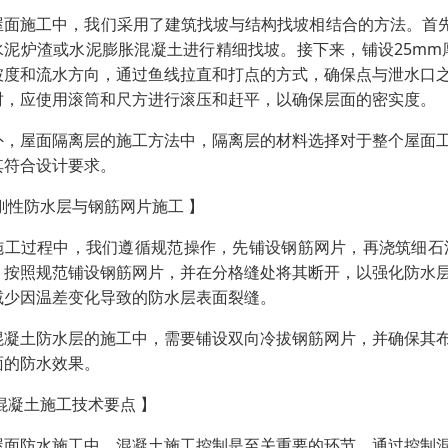
屋面施工中，我们采用了建筑找坡与结构找坡相结合的方法。首先
水泥炉渣或水泥膨胀混凝土进行精细找坡。接下来，铺设25mm厚
坡度和流水方向，通过鱼线拉直和打点的方式，确保点与泄水口之
时，应使用滚筒和尺方进行滚压和赶平，以确保层面的密实度。
外，屋面隔离层的施工方法中，隔离层的材料选择对于整个屋面
其符合设计要求。
 刚性防水层与钢筋网片施工 】
施工过程中，我们遵循规范操作，先铺设钢筋网片，再浇筑细石
。按照规范铺设钢筋网片，并在分格缝处将其断开，以强化防水
减少因温差变化导致的防水层表面裂缝。
混凝土防水层的施工中，需要铺设双向冷拔钢筋网片，并确保其
面的防水效果。
 混凝土施工技术要点 】
屋面防水施工中，混凝土施工控制是至关重要的环节。通过控制