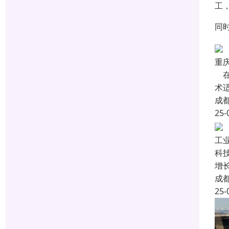
工
同
重
在
术
成
25-
工
科
增
成
25-